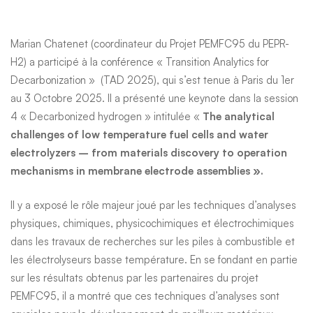
à
Marian Chatenet (coordinateur du Projet
PEMFC95
du PEPR-
combustible
H2) a participé à la conférence « Transition Analytics for
Decarbonization » (
TAD 2025
), qui s’est tenue à Paris du 1er
et
au 3 Octobre 2025. Il a présenté une keynote dans la session
4 « Decarbonized hydrogen » intitulée «
The analytical
challenges of low temperature fuel cells and water
électrolyseurs
electrolyzers – from materials discovery to operation
mechanisms in membrane electrode assemblies ».
basse
Il y a exposé le rôle majeur joué par les techniques d’analyses
physiques, chimiques, physicochimiques et électrochimiques
température
dans les travaux de recherches sur les piles à combustible et
les électrolyseurs basse température. En se fondant en partie
sur les résultats obtenus par les partenaires du projet
PEMFC95, il a montré que ces techniques d’analyses sont