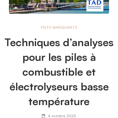
Techniques
FAITS MARQUANTS
Techniques d’analyses
d’analyses
pour les piles à
pour
combustible et
les
électrolyseurs basse
température
piles
4 octobre 2025