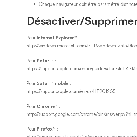
Chaque navigateur doit être paramétré distincte
Désactiver/Supprimer 
Pour
Internet Explorer™
:
http://windows.microsoft.com/fr-FR/windows-vista/Bloc
Pour
Safari™
:
https://support.apple.com/en-ie/guide/safari/sfri11471
Pour
Safari™mobile
:
https://support.apple.com/en-us/HT201265
Pour
Chrome™
:
http://support.google.com/chrome/bin/answer.py?h
Pour
Firefox™
:
http://support.mozilla.org/fr/kb/activer-desactiver-cook