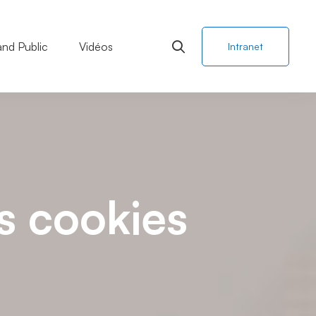
and Public
Vidéos
Intranet
es cookies