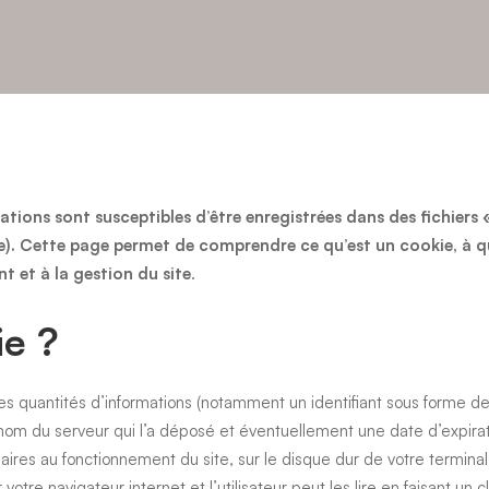
mations sont susceptibles d’être enregistrées dans des fichier
le). Cette page permet de comprendre ce qu’est un cookie, à 
 et à la gestion du site
.
ie ?
bles quantités d’informations (notamment un identifiant sous forme 
e nom du serveur qui l’a déposé et éventuellement une date d’expira
ires au fonctionnement du site, sur le disque dur de votre terminal 
votre navigateur internet et l’utilisateur peut les lire en faisant un 