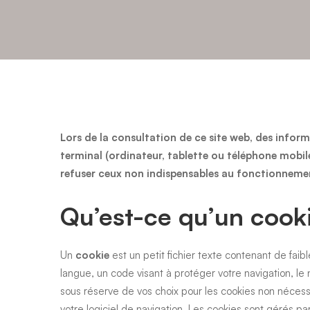
Politique
Lors de la consultation de ce site web, des infor
terminal (ordinateur, tablette ou téléphone mobi
refuser ceux non indispensables au fonctionnement
d’utilisation
Qu’est-ce qu’un cook
des
Un
cookie
est un petit fichier texte contenant de fai
langue, un code visant à protéger votre navigation, l
cookies
sous réserve de vos choix pour les cookies non nécessa
votre logiciel de navigation. Les cookies sont gérés par 