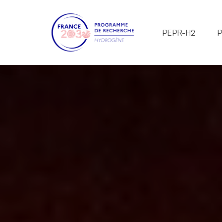
PEPR-H2
P