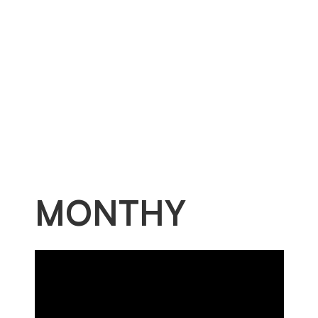
Mots clés: NOx, H
, Combustion, Turbulenc
2
MONTHY