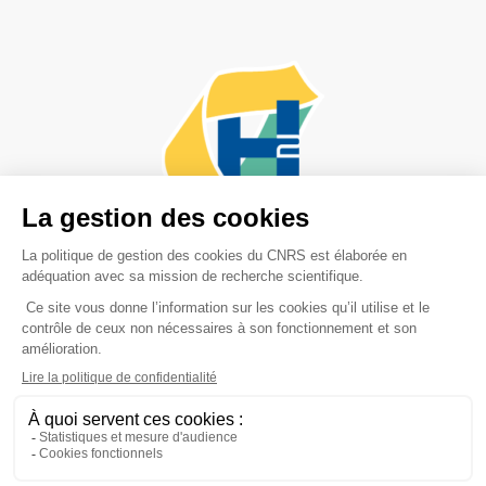
Adresse postale :
PEPR-H2,
17 rue des Martyrs
38054 Grenoble Cedex 9
Mentions Légales
Cookies
Données personnelles
Accessibilité non conforme
Liens
Contact