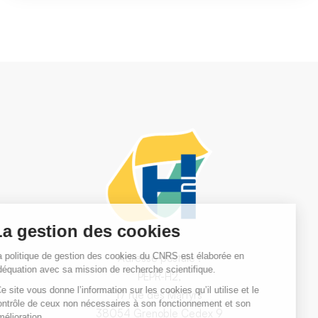
Adresse postale :
PEPR-H2,
17 rue des Martyrs
38054 Grenoble Cedex 9