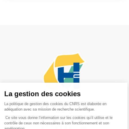
Adresse postale :
PEPR-H2,
17 rue des Martyrs
38054 Grenoble Cedex 9