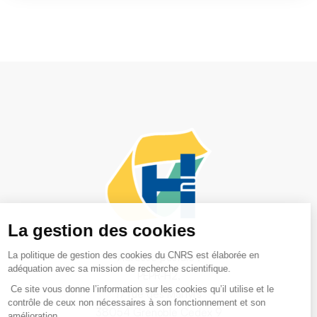
Adresse postale :
PEPR-H2,
17 rue des Martyrs
38054 Grenoble Cedex 9