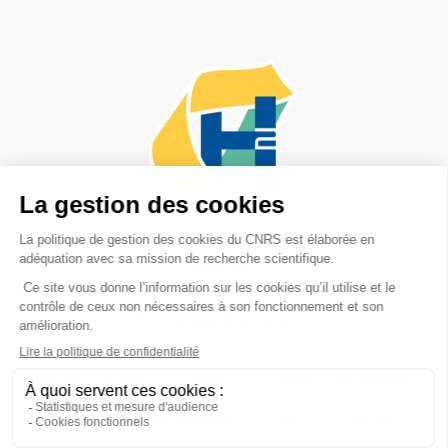
Adresse postale :
PEPR-H2,
17 rue des Martyrs
38054 Grenoble Cedex 9
Mentions Légales
Cookies
Données personnelles
Accessibilité non conforme
Liens
Contact