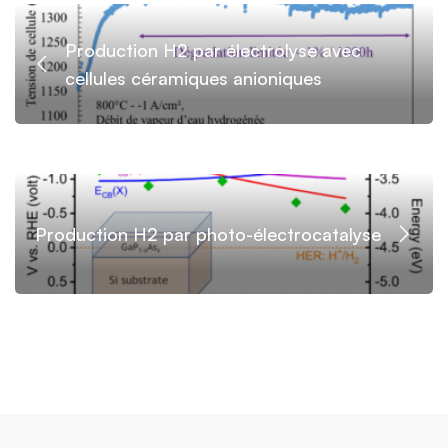
Production H2 par électrolyse avec
cellules céramiques anioniques
Production H2 par photo-électrocatalyse