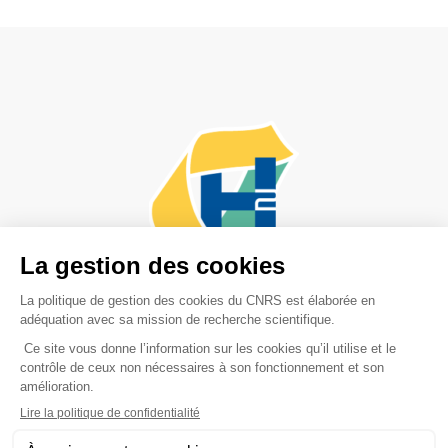
Adresse postale :
PEPR-H2,
17 rue des Martyrs
38054 Grenoble Cedex 9
Mentions Légales
Cookies
Données personnelles