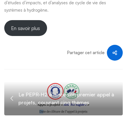
d’études d’impacts, et d’analyses de cycle de vie des
premier
systèmes à hydrogène.
appel
En savoir plus
à
Partager cet article
manifestation
d’intérêt
Le PEPR-H2 a lancé son premier appel à
projets, couvrant cinq thèmes